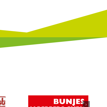
derberg
KreisLandFrauenverband