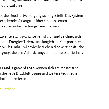
en Wartungsaufwand und die Möglichkeit, Service- und
rt durchzuführen.
bt die Druckluftversorgung sichergestellt: Das System
bergehende Versorgung über einen externen
o einen unterbrechungsfreien Betrieb.
 zwei Leistungsvarianten erhältlich und zeichnet sich
 hohe Energieeffizienz und langlebige Komponenten
die Wille GmbH Milchviehbetrieben eine wirtschaftliche
orgung, die den Anforderungen moderner Stalltechnik
er
LandTageNord 2026
können sich am Messestand
r die neue Druckluftlösung und weitere technische
chaft informieren.
he Betriebe