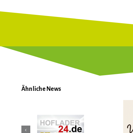
Ähnliche News
ebuhr
VonHerzenGut