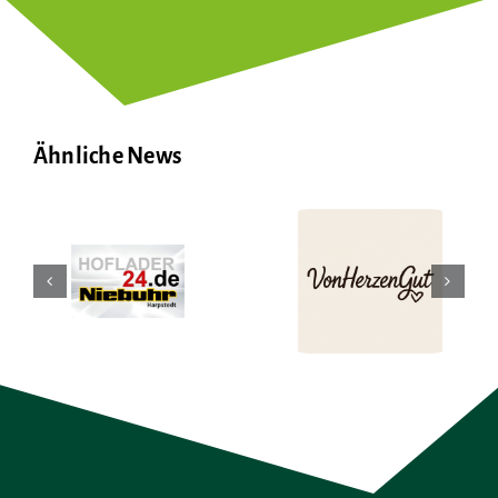
Ähnliche News
–
VonHerzenGut
Simply Best