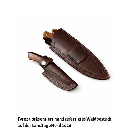
GALERIE
Fyreza präsentiert handgefertigtes Waidbesteck
auf der LandTageNord 2026