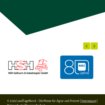
© 2025 LandTageNord – Die Messe für Agrar und Freizeit |
Impressum
|