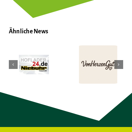
Ähnliche News
–
VonHerzenGut
Simply Best