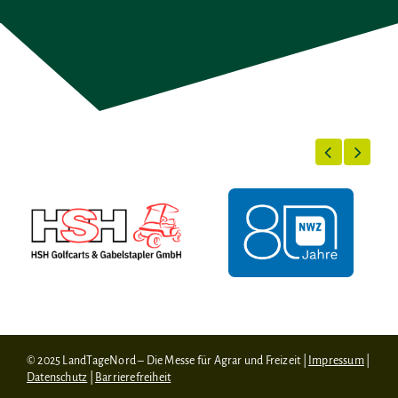
© 2025 LandTageNord – Die Messe für Agrar und Freizeit |
Impressum
|
Datenschutz
|
Barrierefreiheit