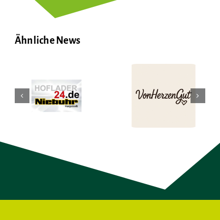
Ähnliche News
–
VonHerzenGut
Simply Best